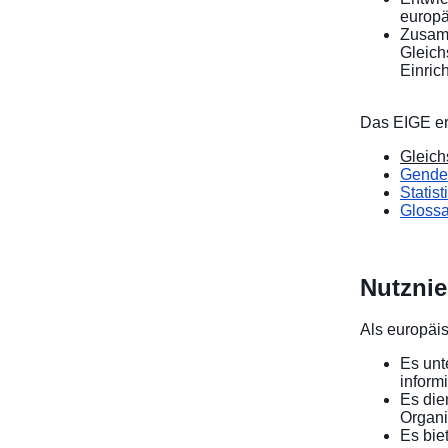
europä
Zusamm
Gleich
Einric
Das EIGE ers
Gleich
Gender
Statis
Glossa
Nutzni
Als europäi
Es unt
inform
Es die
Organi
Es bie