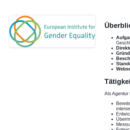
Überbli
Aufga
Geschl
Direkt
Gründ
Beschä
Stando
Webse
Tätigke
Als Agentur 
Bereit
inters
Entwic
Übermi
Messun
Entwic