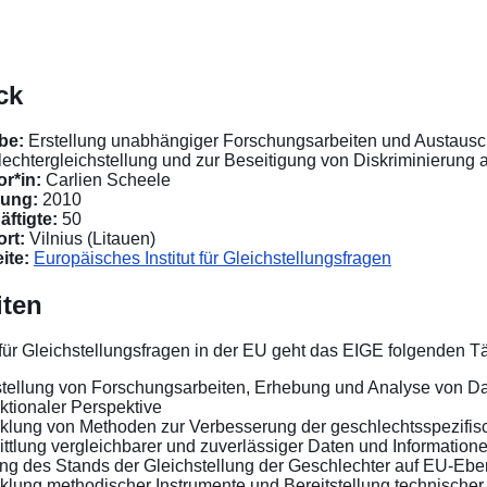
ck
be:
Erstellung unabhängiger Forschungsarbeiten und Austausc
echtergleichstellung und zur Beseitigung von Diskriminierung
or*in:
Carlien Scheele
ung:
2010
ftigte:
50
rt:
Vilnius (Litauen)
ite:
Europäisches Institut für Gleichstellungsfragen
iten
für Gleichstellungsfragen in der EU geht das EIGE folgenden Tä
stellung von Forschungsarbeiten, Erhebung und Analyse von Dat
ektionaler Perspektive
klung von Methoden zur Verbesserung der geschlechtsspezifis
ttlung vergleichbarer und zuverlässiger Daten und Information
g des Stands der Gleichstellung der Geschlechter auf EU-Eben
klung methodischer Instrumente und Bereitstellung technischer