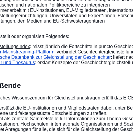
ischen und nationalen Politikbereiche zu integrieren
enarbeit mit EU-Institutionen, EU-Mitgliedstaaten, internation
stellungseinrichtungen, Universitäten und Expert*innen, Forsc
htungen, den Medien und EU-Schwesteragenturen
tellt oder organisiert Folgendes:
stellungsindex
: misst jährlich die Fortschritte in puncto Geschle
-Mainstreaming-Plattform
: verbindet Geschlechtergleichstellu
tische Datenbank zur Gleichstellung der Geschlechter
: liefert 
r und Thesaurus
: erklärt Konzepte der Geschlechtergleichstell
eßende
sches Wissenszentrum für Gleichstellungsfragen erfüllt das EI
erstützt die EU-Institutionen und Mitgliedstaaten dabei, unter 
ierte und faktengestützte Entscheidungen zu treffen.
nt als zentrale Sammelstelle für Informationen zum Thema Geschl
sationen, Hochschulen, internationale Organisationen und Sozi
tet Anregungen für alle, die sich für die Gleichstellung der Gesc