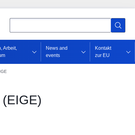
Suchen
Suchen
, Arbeit,
News and
Kontakt
ium
events
zur EU
IGE
n (EIGE)