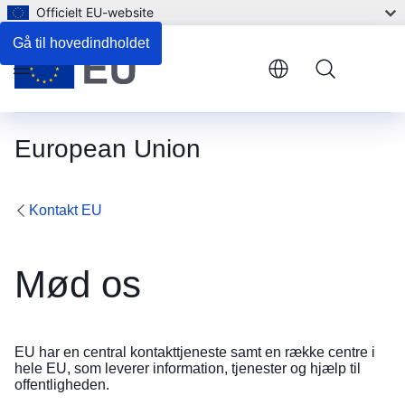
Fil
Officielt EU-website
Gå til hovedindholdet
Zoom
Menu
Zoom
European Union
Fuld 
Pri
Kontakt EU
Mød os
EU har en
central kontakttjeneste
samt en række centre i
hele EU, som leverer information, tjenester og hjælp til
offentligheden.