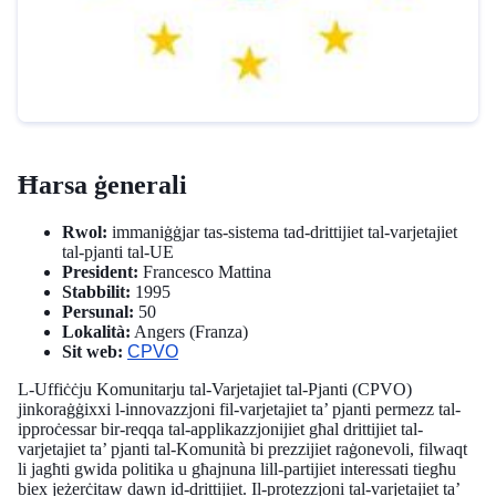
Ħarsa ġenerali
Rwol:
immaniġġjar tas-sistema tad-drittijiet tal-varjetajiet
tal-pjanti tal-UE
President:
Francesco Mattina
Stabbilit:
1995
Persunal:
50
Lokalità:
Angers (Franza)
Sit web:
CPVO
L-Uffiċċju Komunitarju tal-Varjetajiet tal-Pjanti (CPVO)
jinkoraġġixxi l-innovazzjoni fil-varjetajiet ta’ pjanti permezz tal-
ipproċessar bir-reqqa tal-applikazzjonijiet għal drittijiet tal-
varjetajiet ta’ pjanti tal-Komunità bi prezzijiet raġonevoli, filwaqt
li jagħti gwida politika u għajnuna lill-partijiet interessati tiegħu
biex jeżerċitaw dawn id-drittijiet. Il-protezzjoni tal-varjetajiet ta’