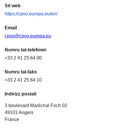
Sit web
https://cpvo.europa.eu/en/
Email
cpvo@cpvo.europa.eu
Numru tat-telefown
+33 2 41 25 64 00
Numru tal-faks
+33 2 41 25 64 10
Indirizz postali
3 boulevard Maréchal Foch
02
49101
Angers
France