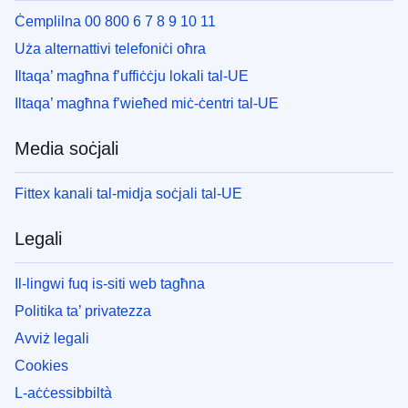
Ċemplilna 00 800 6 7 8 9 10 11
Uża alternattivi telefoniċi oħra
Iltaqa’ magħna f’uffiċċju lokali tal-UE
Iltaqa’ magħna f’wieħed miċ-ċentri tal-UE
Media soċjali
Fittex kanali tal-midja soċjali tal-UE
Legali
Il-lingwi fuq is-siti web tagħna
Politika ta’ privatezza
Avviż legali
Cookies
L-aċċessibbiltà