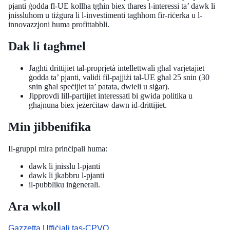
pjanti ġodda fl-UE kollha tgħin biex tħares l-interessi ta’ dawk li
jnissluhom u tiżgura li l-investimenti tagħhom fir-riċerka u l-
innovazzjoni huma profittabbli.
Dak li tagħmel
Jagħti drittijiet tal-proprjetà intellettwali għal varjetajiet
ġodda ta’ pjanti, validi fil-pajjiżi tal-UE għal 25 snin (30
snin għal speċijiet ta’ patata, dwieli u siġar).
Jipprovdi lill-partijiet interessati bi gwida politika u
għajnuna biex jeżerċitaw dawn id-drittijiet.
Min jibbenifika
Il-gruppi mira prinċipali huma:
dawk li jnisslu l-pjanti
dawk li jkabbru l-pjanti
il-pubbliku inġenerali.
Ara wkoll
Gazzetta Uffiċjali tas-CPVO