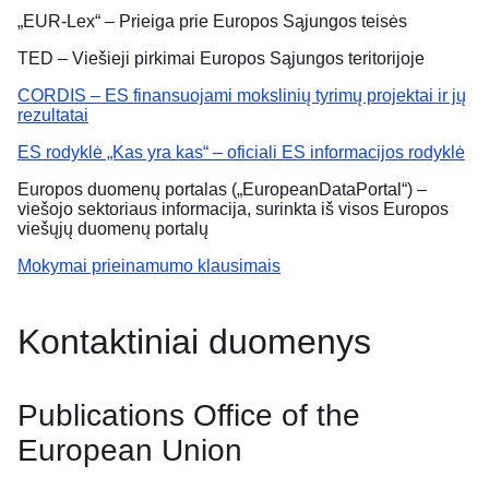
„EUR-Lex“ – Prieiga prie Europos Sąjungos teisės
TED – Viešieji pirkimai Europos Sąjungos teritorijoje
CORDIS – ES finansuojami mokslinių tyrimų projektai ir jų
rezultatai
ES rodyklė „Kas yra kas“ – oficiali ES informacijos rodyklė
Europos duomenų portalas („EuropeanDataPortal“) –
viešojo sektoriaus informacija, surinkta iš visos Europos
viešųjų duomenų portalų
Mokymai prieinamumo klausimais
Kontaktiniai duomenys
Publications Office of the
European Union