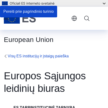
Oficiali ES interneto svetainė
Kontaktiniai duomenys
Pereiti prie pagrindinio turinio
Menu
European Union
Visų ES institucijų ir įstaigų paieška
Europos Sąjungos
leidinių biuras
ES TARPINSTITUCINĖ TARNYBA