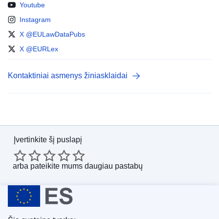
Youtube
Instagram
X @EULawDataPubs
X @EURLex
Kontaktiniai asmenys žiniasklaidai
Įvertinkite šį puslapį
arba
pateikite mums daugiau pastabų