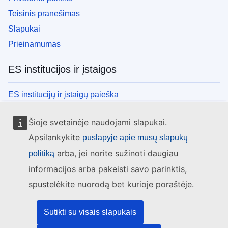
Teisinis pranešimas
Slapukai
Prieinamumas
ES institucijos ir įstaigos
ES institucijų ir įstaigų paieška
Šioje svetainėje naudojami slapukai.
Apsilankykite
puslapyje apie mūsų slapukų
arba, jei norite sužinoti daugiau
politiką
informacijos arba pakeisti savo parinktis,
spustelėkite nuorodą bet kurioje poraštėje.
Sutikti su visais slapukais