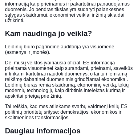
informaciją kaip prieinamus ir pakartotinai panaudojamus
duomenis. Jo bendras tikslas yra sudaryti palankesnes
sąlygas skaidrumui, ekonominei veiklai ir žinių sklaidai
užtikrinti.
Kam naudinga jo veikla?
Leidinių biuro pagrindinė auditorija yra visuomenė
(asmenys ir įmonės).
Dėl mūsų veiklos įvairiausia oficiali ES informacija
prieinama visuomenei kaip surandami, prieinami, sąveikūs
ir tinkami kartotinai naudoti duomenys, o tai turi lemiamą
reikšmę dabartinei duomenimis grindžiamai ekonomikai.
Leidinių biuras remia skaidrumą, ekonominę veiklą, tokių
modernių technologijų kaip dirbtinis intelektas kūrimą ir
apskritai prieigą prie žinių.
Tai reiškia, kad mes atliekame svarbų vaidmenį kelių ES
politinių prioritetų srityse: demokratijos, ekonomikos ir
skaitmeninės transformacijos.
Daugiau informacijos