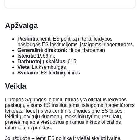
Apžvalga
Paskirtis
: remti ES politiką ir teikti leidybos
paslaugas ES institucijoms, įstaigoms ir agentūroms.
Generalinė direktorė:
Hilde Hardeman
Įsteigta
: 1969 m.
Darbuotojų skaičius
: 615
Vieta
: Liuksemburgas
Svetainė
:
ES leidinių biuras
Veikla
Europos Sąjungos leidinių biuras yra oficialus leidybos
paslaugų visoms ES institucijoms, įstaigoms ir agentūroms
teikėjas. Todėl jis yra centrinis prieigos prie ES teisės,
leidinių, atvirųjų duomenų, mokslinių tyrimų rezultatų,
pranešimų apie viešuosius pirkimus ir kitos oficialios
informacijos punktas.
Jo užduotis – remti ES politiką ir viešai skelbti įvairią