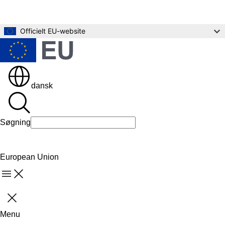
Gå til hovedindholdet
Officielt EU-website
dansk
Søgning
Søgning
European Union
Menu
Luk
Menu