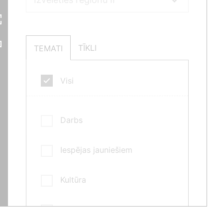
TĪKLI
TEMATI
Visi
Darbs
Iespējas jauniešiem
Kultūra
Mācības