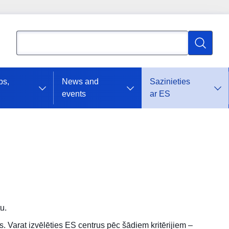
Meklēt
Meklēt
bs,
News and
Sazinieties
events
ar ES
u.
 Varat izvēlēties ES centrus pēc šādiem kritērijiem –