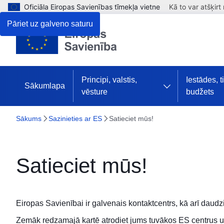
Oficiāla Eiropas Savienības tīmekļa vietne
Kā to var atšķirt
Pāriet uz galveno saturu
Principi, valstis,
Iestādes, t
Sākumlapa
vēsture
budžets
Sākums
Sazinieties ar ES
Satieciet mūs!
Satieciet mūs!
Eiropas Savienībai ir
galvenais kontaktcentrs
, kā arī daudz
Zemāk redzamajā kartē atrodiet jums tuvākos ES centrus un