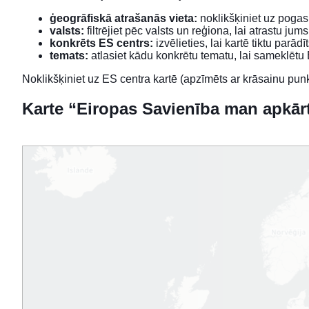
ģeogrāfiskā atrašanās vieta:
noklikšķiniet uz pogas 
valsts:
filtrējiet pēc valsts un reģiona, lai atrastu ju
konkrēts ES centrs:
izvēlieties, lai kartē tiktu parādī
temats:
atlasiet kādu konkrētu tematu, lai sameklētu E
Noklikšķiniet uz ES centra kartē (apzīmēts ar krāsainu punk
Karte “Eiropas Savienība man apkār