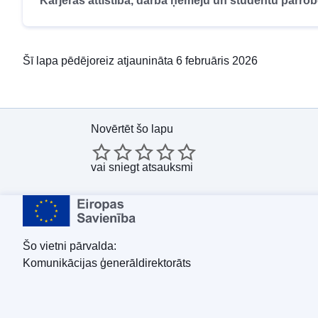
Karjeras attīstība, darba ņēmēju un studentu pārrob
Šī lapa pēdējoreiz atjaunināta 6 februāris 2026
Novērtēt šo lapu
vai
sniegt atsauksmi
Šo vietni pārvalda:
Komunikācijas ģenerāldirektorāts