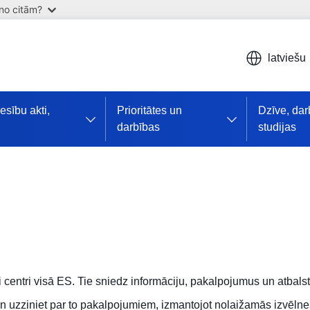
 no citām?
latviešu
iesību akti,
Prioritātes un
Dzīve, dar
darbības
studijas
i centri visā ES. Tie sniedz informāciju, pakalpojumus un atbalst
 uzziniet par to pakalpojumiem, izmantojot nolaižamās izvēlnes.