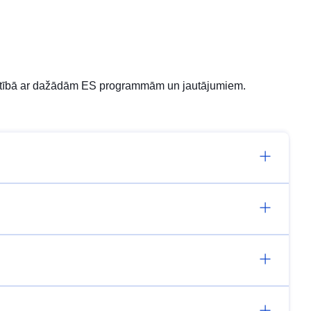
Migracija
Patērētāji
saistībā ar dažādām ES programmām un jautājumiem.
Pētījumi attiecībā uz ES
Pētniecība
Pilsoņi
Uzņēmēji
Veselība