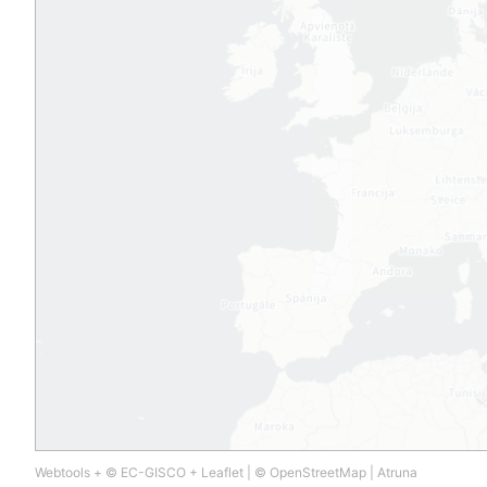
Webtools
+
© EC-GISCO
+
Leaflet
|
© OpenStreetMap
|
Atruna