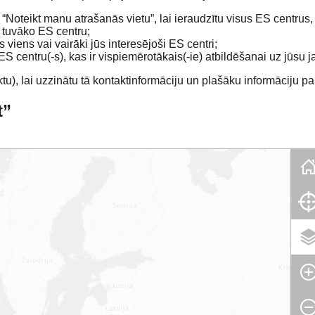
“Noteikt manu atrašanās vietu”, lai ieraudzītu visus ES centrus, k
ms tuvāko ES centru;
ts viens vai vairāki jūs interesējoši ES centri;
S centru(-s), kas ir vispiemērotākais(-ie) atbildēšanai uz jūsu 
tu), lai uzzinātu tā kontaktinformāciju un plašāku informāciju p
t”
Skip map