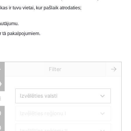
as ir tuvu vietai, kur pašlaik atrodaties;
jautājumu.
ar tā pakalpojumiem.
Filter