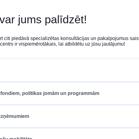
 var jums palīdzēt!
ārt citi piedāvā specializētas konsultācijas un pakalpojumus 
centrs ir vispiemērotākais, lai atbildētu uz jūsu jautājumu!
ES fondiem, politikas jomām un programmām
n uzņēmumiem