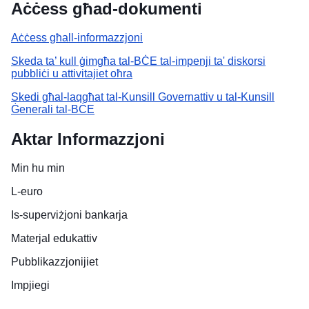
Aċċess għad-dokumenti
Aċċess għall-informazzjoni
Skeda ta’ kull ġimgħa tal-BĊE tal-impenji ta' diskorsi
pubbliċi u attivitajiet oħra
Skedi għal-laqgħat tal-Kunsill Governattiv u tal-Kunsill
Ġenerali tal-BĊE
Aktar Informazzjoni
Min hu min
L-euro
Is-superviżjoni bankarja
Materjal edukattiv
Pubblikazzjonijiet
Impjiegi