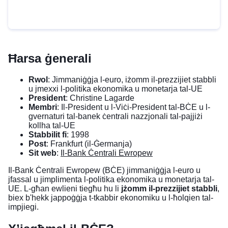
Ħarsa ġenerali
Rwol
: Jimmaniġġja l-euro, iżomm il-prezzijiet stabbli
u jmexxi l-politika ekonomika u monetarja tal-UE
President
: Christine Lagarde
Membri
: Il-President u l-Viċi-President tal-BĊE u l-
gvernaturi tal-banek ċentrali nazzjonali tal-pajjiżi
kollha tal-UE
Stabbilit fi
: 1998
Post
: Frankfurt (il-Ġermanja)
Sit web
:
Il-Bank Ċentrali Ewropew
Il-Bank Ċentrali Ewropew (BĊE) jimmaniġġja l-
euro
u
jfassal u jimplimenta l-politika ekonomika u
monetarja
tal-
UE. L-għan ewlieni tiegħu hu li
jżomm il-prezzijiet stabbli
,
biex b'hekk jappoġġja t-tkabbir ekonomiku u l-ħolqien tal-
impjiegi.