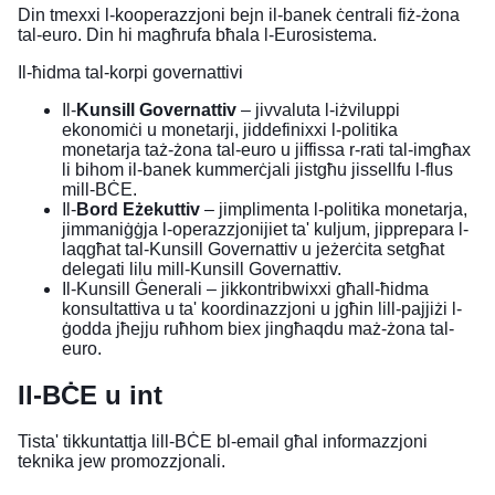
Din tmexxi l-kooperazzjoni bejn il-banek ċentrali fiż-żona
tal-euro. Din hi magħrufa bħala l-
Eurosistema
.
Il-ħidma tal-korpi governattivi
Il-
Kunsill Governattiv
– jivvaluta l-iżviluppi
ekonomiċi u monetarji, jiddefinixxi l-politika
monetarja taż-żona tal-euro u jiffissa r-rati tal-imgħax
li bihom il-banek kummerċjali jistgħu jissellfu l-flus
mill-BĊE.
Il-
Bord Eżekuttiv
– jimplimenta l-politika monetarja,
jimmaniġġja l-operazzjonijiet ta' kuljum, jipprepara l-
laqgħat tal-Kunsill Governattiv u jeżerċita setgħat
delegati lilu mill-Kunsill Governattiv.
Il-Kunsill Ġenerali – jikkontribwixxi għall-ħidma
konsultattiva u ta' koordinazzjoni u jgħin lill-pajjiżi l-
ġodda jħejju ruħhom biex jingħaqdu maż-żona tal-
euro.
Il-BĊE u int
Tista' tikkuntattja lill-
BĊE
bl-email għal informazzjoni
teknika jew promozzjonali.