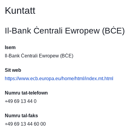
Kuntatt
Il-Bank Ċentrali Ewropew (BĊE)
Isem
Il-Bank Ċentrali Ewropew (BĊE)
Sit web
https://www.ecb.europa.eu/home/html/index.mt.html
Numru tat-telefown
+49 69 13 44 0
Numru tal-faks
+49 69 13 44 60 00