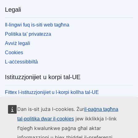
Legali
Il-lingwi fuq is-siti web tagħna
Politika ta’ privatezza
Avviż legali
Cookies
L-aċċessibbiltà
Istituzzjonijiet u korpi tal-UE
Fittex l-istituzzjonijiet u l-korpi kollha tal-UE
Dan is-sit juża l-cookies. Żur
il-paġna tagħna
jew ikklikkja l-link
tal-politika dwar il-cookies
f’qiegħ kwalunkwe paġna għal aktar
informazzjoni u biex tbiddel il-preferenzi