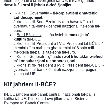
internazzjonali u ta' livell għoli tal-UE. Il-BĊE għandu
dawn it-3
korpi li jieħdu d-deċiżjonijiet
:
Il-
Kunsill Governattiv
– il-
korp ewlieni għat-teħid
tad-deċiżjonijiet
.
Jikkonsisti fil-Bord Eżekuttiv (ara hawn taħt) u l-
gvernaturi tal-banek ċentrali nazzjonali fiż-żona tal-
euro.
Il-
Bord Eżekuttiv
– jieħu ħsieb it-
tmexxija ta'
kuljum
tal-BĊE.
Jikkonsisti fil-President u l-Viċi President tal-BĊE u 4
membri oħra maħtura għal termini ta' 8 snin mill-
mexxejja tal-pajjiżi taż-żona tal-euro.
Il-
Kunsill Ġenerali
– għandu
rwol li hu aktar wieħed
ta’ konsultazzjoni u kooperazzjoni
.
Jikkonsisti fil-President u l-Viċi President tal-BĊE u l-
gvernaturi tal-banek ċentrali nazzjonali tal-pajjiżi
kollha tal-UE.
Kif jaħdem il-BĊE?
Il-BĊE jaħdem mal-banek ċentrali nazzjonali tal-pajjiżi
kollha tal-UE. Flimkien dawn jiffurmaw is-
Sistema
Ewropea ta' Banek Ċentrali
.