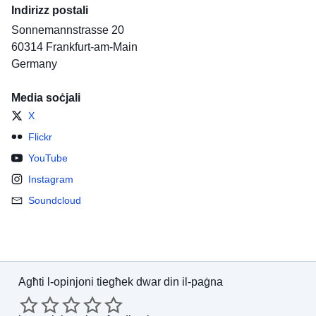
Indirizz postali
Sonnemannstrasse 20
60314
Frankfurt-am-Main
Germany
Media soċjali
X
Flickr
YouTube
Instagram
Soundcloud
Agħti l-opinjoni tiegħek dwar din il-paġna