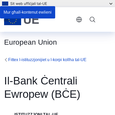
Sit web uffiċjali tal-UE
Kuntatt
Mur għall-kontenut ewlieni
Menu
European Union
Fittex l-istituzzjonijiet u l-korpi kollha tal-UE
Il-Bank Ċentrali
Ewropew (BĊE)
ISTITUZZJONI TAL-UE