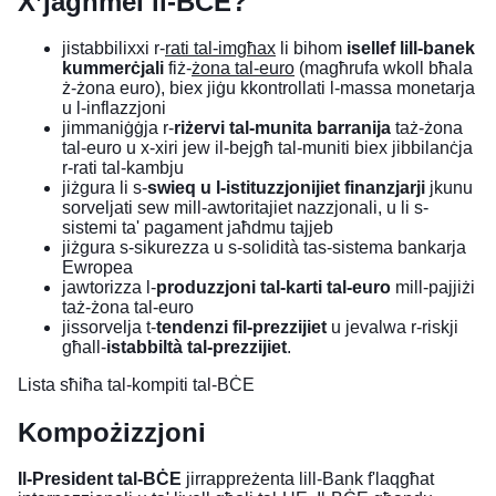
X’jagħmel il-BĊE?
jistabbilixxi r-
rati tal-imgħax
li bihom
isellef lill-banek
kummerċjali
fiż-
żona tal-euro
(magħrufa wkoll bħala
ż-żona euro), biex jiġu kkontrollati l-massa monetarja
u l-inflazzjoni
jimmaniġġja r-
riżervi tal-munita barranija
taż-żona
tal-euro u x-xiri jew il-bejgħ tal-muniti biex jibbilanċja
r-rati tal-kambju
jiżgura li s-
swieq u l-istituzzjonijiet finanzjarji
jkunu
sorveljati sew mill-awtoritajiet nazzjonali, u li s-
sistemi ta' pagament jaħdmu tajjeb
jiżgura s-sikurezza u s-solidità tas-sistema bankarja
Ewropea
jawtorizza l-
produzzjoni tal-karti tal-euro
mill-pajjiżi
taż-żona tal-euro
jissorvelja t-
tendenzi fil-prezzijiet
u jevalwa r-riskji
għall-
istabbiltà tal-prezzijiet
.
Lista sħiħa tal-kompiti tal-BĊE
Kompożizzjoni
Il-President tal-BĊE
jirrappreżenta lill-Bank f'laqgħat