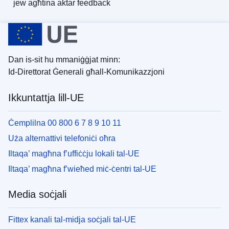
jew
agħtina aktar feedback
Dan is-sit hu mmaniġġjat minn:
Id-Direttorat Ġenerali għall-Komunikazzjoni
Ikkuntattja lill-UE
Ċemplilna 00 800 6 7 8 9 10 11
Uża alternattivi telefoniċi oħra
Iltaqa’ magħna f’uffiċċju lokali tal-UE
Iltaqa’ magħna f’wieħed miċ-ċentri tal-UE
Media soċjali
Fittex kanali tal-midja soċjali tal-UE