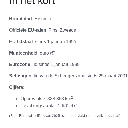
In het kort
Hoofdstad
: Helsinki
Officiële EU-talen
: Fins, Zweeds
EU-lidstaat
: sinds 1 januari 1995
Munteenheid
: euro (€)
Eurozone
: lid sinds
1 januari 1999
Schengen
: lid van de Schengenzone sinds
25 maart 2001
Cijfers
:
2
Oppervlakte: 338.363 km
Bevolkingsaantal: 5.635.971
(Bron:
Eurostat
– cijfers van 2025 over
oppervlakte
en
bevolkingsaantal
)