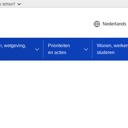
 letten?
Nederlands
en, wetgeving,
Prioriteiten
Wonen, werken
en acties
studeren