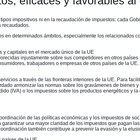
os, eficaces y favorables al
 tipos impositivos ni en la recaudación de impuestos: cada Gob
s recaudados.
es en determinados ámbitos, especialmente los relacionados con
ios y capitales en el mercado único de la UE
vorecidas injustamente sobre sus competidores en otros países
onsumidores, trabajadores o empresas de otros países de la UE.
rvicios a través de las fronteras interiores de la UE. Para facil
cordado armonizar las normas sobre los gravámenes de bienes y 
do (IVA) o los impuestos sobre los productos energéticos y la el
rdinación de las políticas económicas y los impuestos de socie
a garantizar una mayor claridad de los impuestos que pagan las
coordinación también contribuye a prevenir la evasión y la elusió
r países de la UE