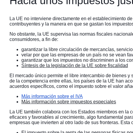
Hacia unos impuestos just
La UE no interviene directamente en el establecimiento de
contribuyentes y la manera en que se gastan los impuesto
No obstante, la UE supervisa las normas fiscales nacional
consumidores, a fin de:
garantizar la libre circulación de mercancías, servic
velar por que las empresas de un país no se vean fa
garantizar que los impuestos no discriminen a los c
Síntesis de la legislación de la UE sobre fiscalidad
El mercado único permite el libre intercambio de bienes y se
de la competencia entre ellas, los países de la UE han a
acuerdos específicos, como el impuesto sobre el valor añadi
Más información sobre el IVA
Más información sobre impuestos especiales
La UE también colabora con los Estados miembros en la coo
eficaces y favorables al crecimiento, algo fundamental par
empresas que invierten al otro lado de sus fronteras. Esta 
El impuesto sobre la renta de las personas físicas po