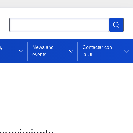
Búsqueda
Búsqued
r,
News and
Contactar con
events
la UE