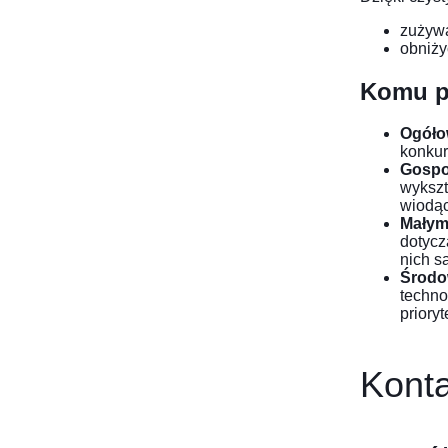
zużywa
obniży
Komu pr
Ogóło
konkur
Gospo
wykszt
wiodąc
Małym
dotycz
nich s
Środo
techno
prioryt
Konta