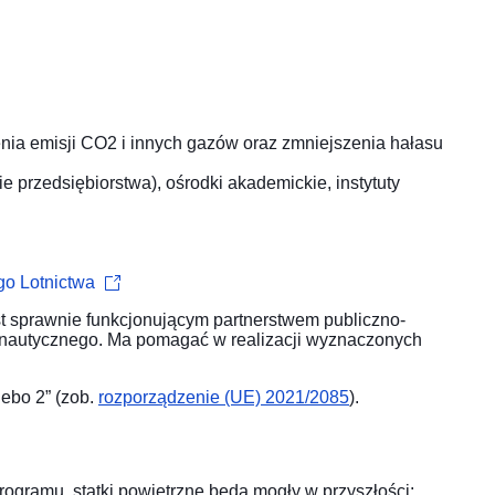
nia emisji CO2 i innych gazów oraz zmniejszenia hałasu
ie przedsiębiorstwa), ośrodki akademickie, instytuty
go Lotnictwa
t sprawnie funkcjonującym partnerstwem publiczno-
ronautycznego. Ma pomagać w realizacji wyznaczonych
ebo 2” (zob.
rozporządzenie (UE) 2021/2085
).
rogramu, statki powietrzne będą mogły w przyszłości: