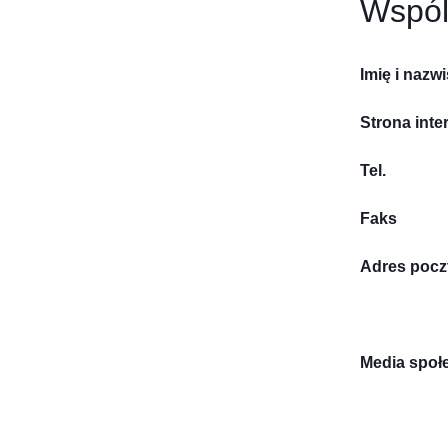
Wspól
Imię i nazw
Strona inte
Tel.
Faks
Adres pocz
Media społ