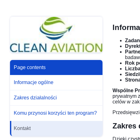
Informa
Zadan
Dyrek
Partn
badaw
Rok p
Page contents
Liczb
Siedz
Strona
Informacje ogólne
Wspólne Pr
prywatnym z
Zakres działalności
celów w zak
Przedsięwzi
Komu przynosi korzyści ten program?
Zakres 
Kontakt
Dzięki czyst