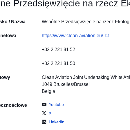
ne Przedsięwzięcie na rzecz E
isko / Nazwa
Wspólne Przedsięwzięcie na rzecz Ekolog
rnetowa
https://www.clean-aviation.eu/
+32 2 221 81 52
+32 2 221 81 50
towy
Clean Aviation Joint Undertaking
White At
1049
Bruxelles/Brussel
Belgia
Youtube
ecznościowe
X
LinkedIn