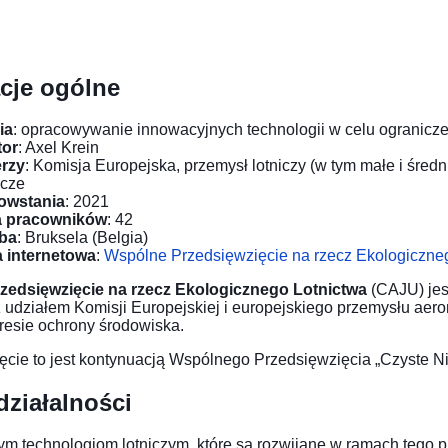
cje ogólne
ia
: opracowywanie innowacyjnych technologii w celu ogranicze
tor
: Axel Krein
erzy
: Komisja Europejska, przemysł lotniczy (w tym małe i średn
cze
owstania
: 2021
a pracowników
: 42
iba
: Bruksela (Belgia)
 internetowa
:
Wspólne Przedsięwzięcie na rzecz Ekologiczne
zedsięwzięcie na rzecz Ekologicznego Lotnictwa
(CAJU) jes
 udziałem Komisji Europejskiej i europejskiego przemysłu ae
resie ochrony środowiska.
ęcie to jest kontynuacją Wspólnego Przedsięwzięcia „Czyste Ni
działalności
ym technologiom lotniczym, które są rozwijane w ramach tego p