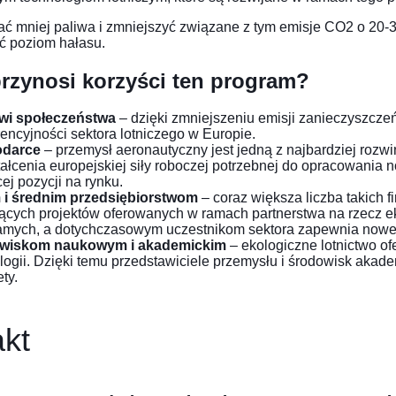
ć mniej paliwa i zmniejszyć związane z tym emisje CO2 o 20-3
ć poziom hałasu.
zynosi korzyści ten program?
wi społeczeństwa
– dzięki zmniejszeniu emisji zanieczyszczeń
encyjności sektora lotniczego w Europie.
darce
– przemysł aeronautyczny jest jedną z najbardziej rozwi
ałcenia europejskiej siły roboczej potrzebnej do opracowania 
ej pozycji na rynku.
 i średnim przedsiębiorstwom
– coraz większa liczba takich 
ących projektów oferowanych w ramach partnerstwa na rzecz ek
amych, a dotychczasowym uczestnikom sektora zapewnia nowe 
wiskom naukowym i akademickim
– ekologiczne lotnictwo o
logii. Dzięki temu przedstawiciele przemysłu i środowisk akad
ety.
kt