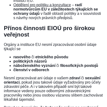
institucí EU.
Oddělení pro politiku a konzultace
–
radí
normotvůrcům EU v záležitostech týkajících se
ochrany údajů
v řadě oblastí politiky a v souvislosti
s návrhy nových právních předpisů.
Přínos činnosti EIOÚ pro širokou
veřejnost
Orgány a instituce EU nesmí zpracovávat osobní údaje
týkající se
rasového
či
etnického původu
politických názorů
náboženského vyznání
či
filosofických postojů
členství v odborech
Nesmí zpracovávat ani údaje o vašem
zdraví
či
sexuální
orientaci
, pokud jsou takové údaje vyžadovány pro účely
zdravotní péče. A i v takovém případě smí být takové
informace vedeny pouze odbornými zdravotnickými
pracovníky nebo jinou osobou vázanou slibem zachovávat
lékařské tajemství.