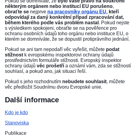
Pokud se domníváte, že
bylo vaše právo na soukromí
některým orgánem nebo institucí EU porušeno
,
obraťte se
nejprve
na pracovníky orgánu EU
, kteří
odpovídají za daný konkrétní případ zpracování dat,
během kterého podle vás problém nastal
. Pokud nejste
s výsledkem spokojeni, obraťte se na
pověřence pro
ochranu osobních údajů
toho orgánu nebo instituce EU, o
kterém se domníváte, že se dopustil protiprávního jednání.
Pokud se ani tam nepodaří věc vyřešit, můžete
podat
stížnost
k evropskému inspektorovi ochrany údajů
prostřednictvím
formuláře stížnosti
. Evropský inspektor
ochrany údajů
věc prošetří
a oznámí vám, zda se stížností
souhlasí, a pokud ano, jak situaci řeší.
Pokud s jeho rozhodnutím
nebudete souhlasit
, můžete
věc předložit
Soudnímu dvoru Evropské unie
.
Další informace
Kdo je kdo
Stanoviska
Publikace