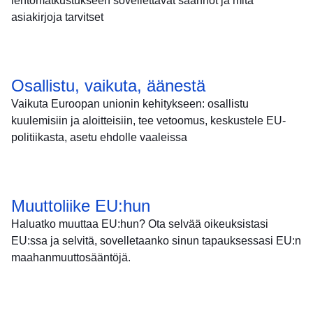
lentomatkustukseen sovellettavat säännöt ja mitä
asiakirjoja tarvitset
Osallistu, vaikuta, äänestä
Vaikuta Euroopan unionin kehitykseen: osallistu
kuulemisiin ja aloitteisiin, tee vetoomus, keskustele EU-
politiikasta, asetu ehdolle vaaleissa
Muuttoliike EU:hun
Haluatko muuttaa EU:hun? Ota selvää oikeuksistasi
EU:ssa ja selvitä, sovelletaanko sinun tapauksessasi EU:n
maahanmuuttosääntöjä.