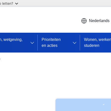
 letten?
Nederlands
en, wetgeving,
Prioriteiten
Wonen, werken
en acties
studeren
e