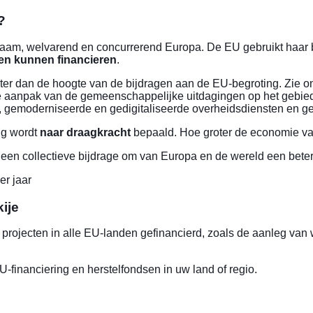
?
aam, welvarend en concurrerend Europa. De EU gebruikt haar be
den kunnen financieren
.
oter dan de hoogte van de bijdragen aan de EU-begroting. Zie
anpak van de gemeenschappelijke uitdagingen op het gebied v
uur, gemoderniseerde en gedigitaliseerde overheidsdiensten en
ng
wordt
naar draagkracht
bepaald. Hoe groter de economie van
een collectieve bijdrage om van Europa en de wereld een bete
er jaar
ije
projecten in alle EU-landen gefinancierd, zoals de aanleg van
U-financiering
en
herstelfondsen in uw land of regio
.