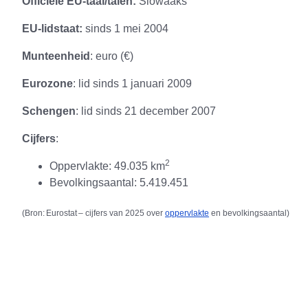
Officiële EU-taal/talen:
Slowaaks
EU-lidstaat:
sinds 1 mei 2004
Munteenheid
: euro (€)
Eurozone
: lid sinds
1 januari 2009
Schengen
: lid sinds
21 december 2007
Cijfers
:
2
Oppervlakte: 49.035 km
Bevolkingsaantal: 5.419.451
(Bron:
Eurostat
– cijfers van 2025 over
oppervlakte
en
bevolkingsaantal
)