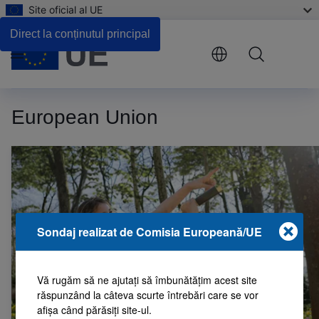
Site oficial al UE
Direct la conținutul principal
Menu
European Union
Site-ul oficial al Uniun
Sondaj realizat de Comisia Europeană/UE
Vă rugăm să ne ajutați să îmbunătățim acest site
răspunzând la câteva scurte întrebări care se vor
afișa când părăsiți site-ul.