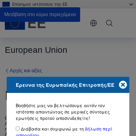
Επίσημος ιστότοπος της ΕΕ
Μετάβαση στο κύριο περιεχόμενο
Menu
European Union
Αρχές και αξίες
Έρευνα της Ευρωπαϊκής Επιτροπής/ΕΕ
Ιδρυτικές συμφωνίες
Βοηθήστε μας να βελτιώσουμε αυτόν τον
ιστότοπο απαντώντας σε μερικές σύντομες
ερωτήσεις προτού αποσυνδεθείτε!
Θεμέλιο της Ευρωπαϊκής Ένωσης είναι το κράτος δικαίου.
Αυτό σημαίνει ότι κάθε δράση της βασίζεται στις Συνθήκες
Διάβασα και συμφωνώ με τη
δήλωση περί
που έχουν εγκριθεί εκούσια και με δημοκρατικές
απορρήτου
διαδικασίες από όλα τα κράτη μέλη της. Για παράδειγμα, η