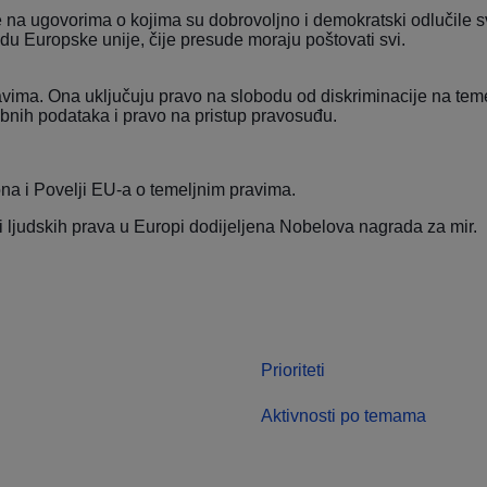
se na ugovorima o kojima su dobrovoljno i demokratski odlučile 
u Europske unije, čije presude moraju poštovati svi.
a. Ona uključuju pravo na slobodu od diskriminacije na temelju s
osobnih podataka i pravo na pristup pravosuđu.
ona
i
Povelji EU-a o temeljnim pravima
.
i ljudskih prava u Europi dodijeljena Nobelova nagrada za mir.
Prioriteti
Aktivnosti po temama