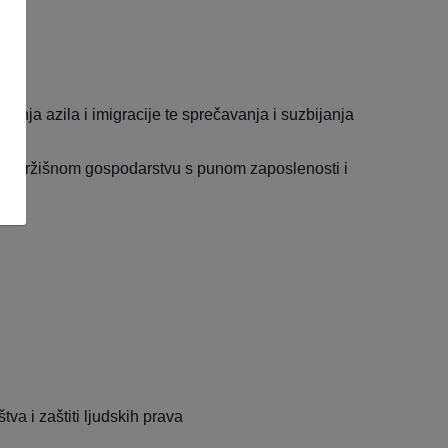
anja azila i imigracije te sprečavanja i suzbijanja
tnom tržišnom gospodarstvu s punom zaposlenosti i
va i zaštiti ljudskih prava