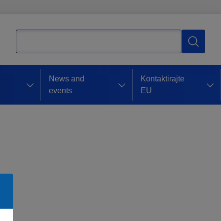
Pretraživanje
Pretraživ
News and
Kontaktirajte
events
EU