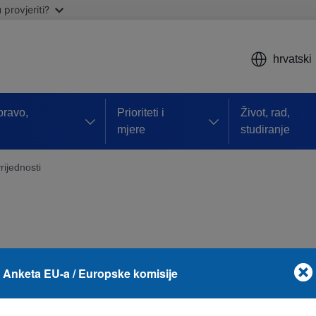
provjeriti?
hrvatski
 pravo,
Prioriteti i
Život, rad,
mjere
studiranje
vrijednosti
Anketa EU-a / Europske komisije