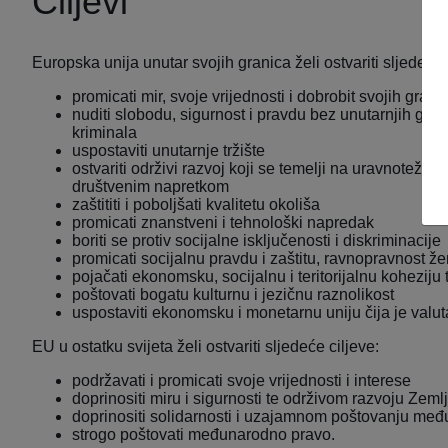
Ciljevi
Europska unija unutar svojih granica želi ostvariti sljedeće 
promicati mir, svoje vrijednosti i dobrobit svojih građ
nuditi slobodu, sigurnost i pravdu bez unutarnjih gra
kriminala
uspostaviti unutarnje tržište
ostvariti održivi razvoj koji se temelji na uravnote
društvenim napretkom
zaštititi i poboljšati kvalitetu okoliša
promicati znanstveni i tehnološki napredak
boriti se protiv socijalne isključenosti i diskriminacije
promicati socijalnu pravdu i zaštitu, ravnopravnost že
pojačati ekonomsku, socijalnu i teritorijalnu kohezi
poštovati bogatu kulturnu i jezičnu raznolikost
uspostaviti ekonomsku i monetarnu uniju čija je valut
EU u ostatku svijeta želi ostvariti sljedeće ciljeve:
podržavati i promicati svoje vrijednosti i interese
doprinositi miru i sigurnosti te održivom razvoju Zeml
doprinositi solidarnosti i uzajamnom poštovanju među n
strogo poštovati međunarodno pravo.