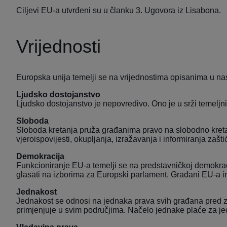
Ciljevi EU-a utvrđeni su u članku 3.
Ugovora iz Lisabona
.
Vrijednosti
Europska unija temelji se na vrijednostima opisanima u na
Ljudsko dostojanstvo
Ljudsko dostojanstvo je nepovredivo. Ono je u srži temeljnih
Sloboda
Sloboda kretanja pruža građanima pravo na slobodno kretanj
vjeroispovijesti, okupljanja, izražavanja i informiranja za
Demokracija
Funkcioniranje EU-a temelji se na predstavničkoj demokracij
glasati na izborima za Europski parlament. Građani EU-a imaj
Jednakost
Jednakost se odnosi na jednaka prava svih građana pred za
primjenjuje u svim područjima. Načelo jednake plaće za je