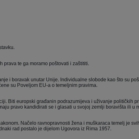
stavku.
 prava te ga moramo poštovati i zaštititi.
e i boravak unutar Unije. Individualne slobode kao što su pošt
štićene su Poveljom EU-a o temeljnim pravima.
i. Biti europski građanin podrazumijeva i uživanje političkih pr
u pravo kandidirati se i glasati u svojoj zemlji boravišta ili u m
konom. Načelo ravnopravnosti žena i muškaraca temelj je svih e
dnaki rad postalo je dijelom
Ugovora iz Rima
1957.