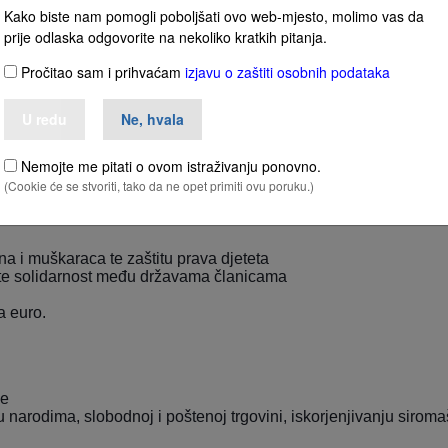
Kako biste nam pomogli poboljšati ovo web-mjesto, molimo vas da
prije odlaska odgovorite na nekoliko kratkih pitanja.
ciljeve:
Pročitao sam i prihvaćam
izjavu o zaštiti osobnih podataka
ana
nica, s odgovarajućim mjerama na vanjskim granicama radi regulir
U redu
Ne, hvala
Nemojte me pitati o ovom istraživanju ponovno.
ženom gospodarskom rastu i stabilnosti cijena te visoko konkuren
(Cookie će se stvoriti, tako da ne opet primiti ovu poruku.)
na i muškaraca te zaštitu prava djeteta
ju te solidarnost među državama članicama
a euro.
je
arodima, slobodnoj i poštenoj trgovini, iskorjenjivanju siromašt