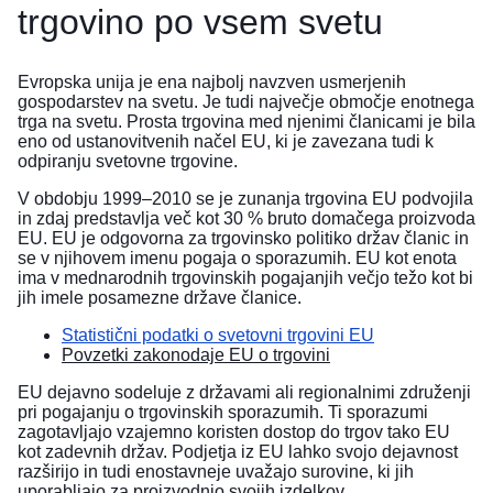
trgovino po vsem svetu
Evropska unija je ena najbolj navzven usmerjenih
gospodarstev na svetu. Je tudi največje območje enotnega
trga na svetu. Prosta trgovina med njenimi članicami je bila
eno od ustanovitvenih načel EU, ki je zavezana tudi k
odpiranju svetovne trgovine.
V obdobju 1999–2010 se je zunanja trgovina EU podvojila
in zdaj predstavlja več kot 30 % bruto domačega proizvoda
EU. EU je odgovorna za trgovinsko politiko držav članic in
se v njihovem imenu pogaja o sporazumih. EU kot enota
ima v mednarodnih trgovinskih pogajanjih večjo težo kot bi
jih imele posamezne države članice.
Statistični podatki o svetovni trgovini EU
Povzetki zakonodaje EU o trgovini
EU dejavno sodeluje z državami ali regionalnimi združenji
pri pogajanju o trgovinskih sporazumih. Ti sporazumi
zagotavljajo vzajemno koristen dostop do trgov tako EU
kot zadevnih držav. Podjetja iz EU lahko svojo dejavnost
razširijo in tudi enostavneje uvažajo surovine, ki jih
uporabljajo za proizvodnjo svojih izdelkov.