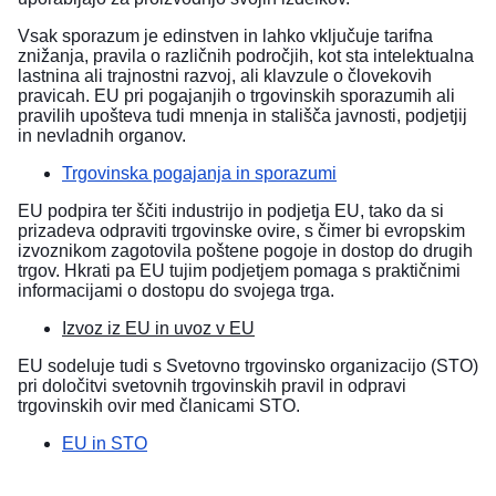
Vsak sporazum je edinstven in lahko vključuje tarifna
znižanja, pravila o različnih področjih, kot sta intelektualna
lastnina ali trajnostni razvoj, ali klavzule o človekovih
pravicah. EU pri pogajanjih o trgovinskih sporazumih ali
pravilih upošteva tudi mnenja in stališča javnosti, podjetjij
in nevladnih organov.
Trgovinska pogajanja in sporazumi
EU podpira ter ščiti industrijo in podjetja EU, tako da si
prizadeva odpraviti trgovinske ovire, s čimer bi evropskim
izvoznikom zagotovila poštene pogoje in dostop do drugih
trgov. Hkrati pa EU tujim podjetjem pomaga s praktičnimi
informacijami o dostopu do svojega trga.
Izvoz iz EU in uvoz v EU
EU sodeluje tudi s Svetovno trgovinsko organizacijo (STO)
pri določitvi svetovnih trgovinskih pravil in odpravi
trgovinskih ovir med članicami STO.
EU in STO