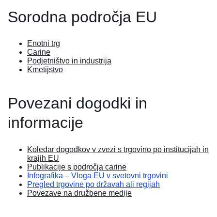
Sorodna področja EU
Enotni trg
Carine
Podjetništvo in industrija
Kmetijstvo
Povezani dogodki in
informacije
Koledar dogodkov v zvezi s trgovino po institucijah in
krajih EU
Publikacije s področja carine
Infografika – Vloga EU v svetovni trgovini
Pregled trgovine po državah ali regijah
Povezave na družbene medije