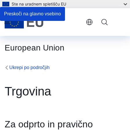
Ste na uradnem spletišču EU
Preskoči na glavno vsebino
Menu
European Union
Ukrepi po področjih
Trgovina
Za odprto in pravično