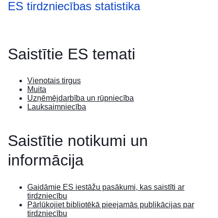
ES tirdzniecības statistika
Saistītie ES temati
Vienotais tirgus
Muita
Uzņēmējdarbība un rūpniecība
Lauksaimniecība
Saistītie notikumi un
informācija
Gaidāmie ES iestāžu pasākumi, kas saistīti ar
tirdzniecību
Pārlūkojiet bibliotēkā pieejamās publikācijas par
tirdzniecību