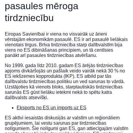
pasaules mēroga
tirdzniecību
Eiropas Savienībai ir viena no visvairāk uz ārieni
vērstajām ekonomikām pasaulē. ES ir arī pasaulē lielākais
vienotais tirgus. Brīva tirdzniecība starp dalībvalstīm bija
viens no ES dibināšanas principiem, un tā centīsies
panākt arī pasaules tirdzniecības atvēršanu.
No 1999. gada līdz 2010. gadam ES ārējās tirdzniecības
apjoms divkāršojās un pašlaik veido vairāk nekā 30 % no
ES iekšzemes kopprodukta (IKP). ES atbild par tās
dalībvalstu tirdzniecības politiku un ved sarunas to vārdā.
Uzstājoties kā vienots bloks, starptautiskās tirdzniecības
sarunās ES gūst lielāku ietekmi nekā to spētu katra
dalībvalsts atsevišķi.
Eksports no ES un imports uz ES
ES aktīvi iesaistās diskusijās ar valstīm un reģionāliem
grupējumiem, lai vestu sarunas par tirdzniecības
nolīgumiem. Šie nolīgumi gan ES, gan attiecīgajām valstīm