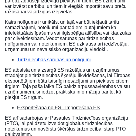
paredz abpusēji izdevīgu piekļuvi tirgiem. ES uzņēmumi
var izvērst darbību, un tiem ir vieglāk importēt savu preču
ražošanai vajadzīgās izejvielas.
Katrs nolīgums ir unikāls, un tajā var būt iekļauti tarifu
samazinājumi, noteikumi par tādiem jautājumiem kā
intelektuālais īpašums vai ilgtspējīga attīstība vai klauzulas
par cilvēktiesībām. Vedot sarunas par tirdzniecības
nolīgumiem vai noteikumiem, ES uzklausa arī iedzīvotāju,
uzņēmumu un nevalstisko organizāciju viedokli.
Tirdzniecības sarunas un nolīgumi
ES atbalsta un aizsargā ES ražotājus un uzņēmumus,
strādājot pie tirdzniecības šķēršļu likvidēšanas, lai Eiropas
eksportētājiem būtu taisnīgi nosacījumi un piekļuve citiem
tirgiem. Tajā pašā laikā ES palīdz ārpussaavienības valstu
uzņēmumiem, sniedzot praktisku informāciju par to, kā
piekļūt ES tirgum.
Eksportēšana no ES - Importēšana ES
ES arī sadarbojas ar Pasaules Tirdzniecības organizāciju
(PTO), lai palīdzētu izveidot globālus tirdzniecības
noteikumus un novērstu šķēršļus tirdzniecībai starp PTO
dalībvalstīm.