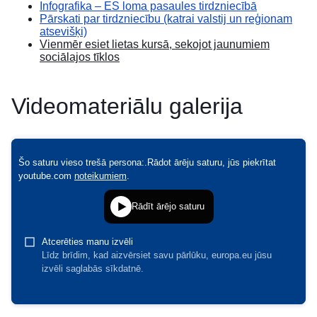
Infografika – ES loma pasaules tirdzniecībā
Pārskati par tirdzniecību (katrai valstij un reģionam
atsevišķi)
Vienmēr esiet lietas kursā, sekojot jaunumiem
sociālajos tīklos
Videomateriālu galerija