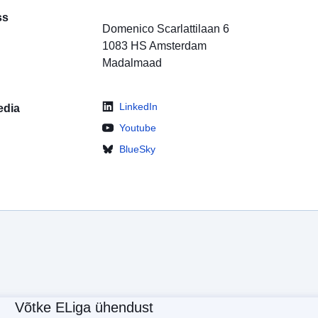
ss
Domenico Scarlattilaan 6
1083 HS
Amsterdam
Madalmaad
LinkedIn
edia
Youtube
BlueSky
Võtke ELiga ühendust