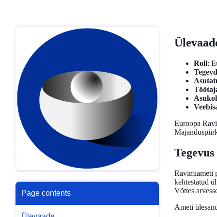
Ülevaad
Roll
: E
Tegevd
Asutat
Töötaj
Asuko
Veebisa
Euroopa Ravim
Majanduspiir
Tegevus
Ravimiameti p
kehtestatud ü
Võttes arves
Page contents
Ameti ülesand
Ülevaade