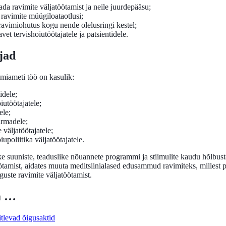
ada ravimite väljatöötamist ja neile juurdepääsu;
 ravimite müügiloataotlusi;
ravimiohutus kogu nende olelusringi kestel;
vet tervishoiutöötajatele ja patsientidele.
jad
iameti töö on kasulik:
idele;
iutöötajatele;
ele;
irmadele;
 väljatöötajatele;
iupoliitika väljatöötajatele.
e suuniste, teaduslike nõuannete programmi ja stiimulite kaudu hõlbus
ötamist, aidates muuta meditsiinialased edusammud ravimiteks, millest p
guste ravimite väljatöötamist.
a …
tlevad õigusaktid