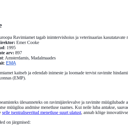
e
uroopa Ravimiamet tagab inimtervishoius ja veterinaarias kasutatavate r
irektor:
Emer Cooke
ud
: 1995
ate arv:
897
ht
: Amsterdamis, Madalmaades
it
:
EMA
iamet kaitseb ja edendab inimeste ja loomade tervist ravimite hindami
konnas (EMP).
eamisteks ülesanneteks on ravimijärelevalve ja ravimite müügilubade 
htse müügiloa andmise menetluse raames. Kui neile luba antakse, saava
se
selle tsentraliseeritud menetluse suurt ulatust
, annab kõige innovatiivs
ed on järgmised: