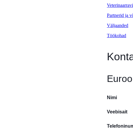
Veterinaarrav
Partnerid ja 
Väljaanded
Töökohad
Kont
Euroo
Nimi
Veebisait
Telefoninu