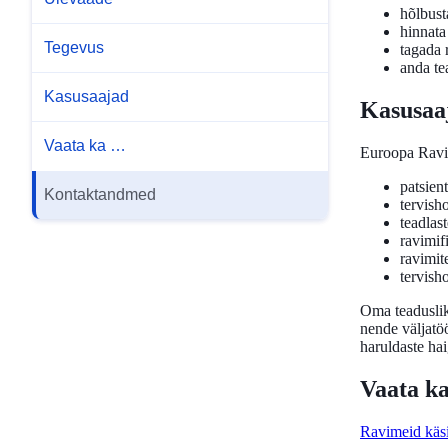
hõlbust
hinnata
Tegevus
tagada 
anda tea
Kasusaajad
Kasusaa
Vaata ka …
Euroopa Ravim
patsient
Kontaktandmed
tervisho
teadlast
ravimif
ravimite
tervisho
Oma teaduslik
nende väljatö
haruldaste hai
Vaata k
Ravimeid käsi