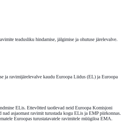
avimite teadusliku hindamise, jälgimise ja ohutuse järelevalve.
se ja ravimijärelevalve kaudu Euroopa Liidus (EL) ja Euroopa
andmine ELis. Ettevõtted taotlevad neid Euroopa Komisjoni
d nad asjaomast ravimit turustada kogu ELis ja EMP piirkonnas.
ematele Euroopas turustatavatele ravimitele müügiloa EMA.