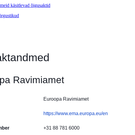
imeid käsitlevad õigusaktid
võrgustikud
aktandmed
pa Ravimiamet
Euroopa Ravimiamet
https://www.ema.europa.eu/en
mber
+31 88 781 6000