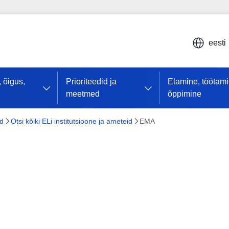
eesti
, õigus,
Prioriteedid ja
Elamine, töötami
meetmed
õppimine
ed
Otsi kõiki ELi institutsioone ja ameteid
EMA