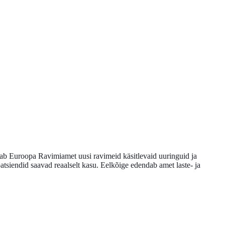
tab Euroopa Ravimiamet uusi ravimeid käsitlevaid uuringuid ja
atsiendid saavad reaalselt kasu. Eelkõige edendab amet laste- ja