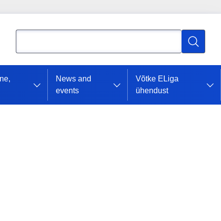
Otsing
Otsing
ne,
News and
Võtke ELiga
events
ühendust