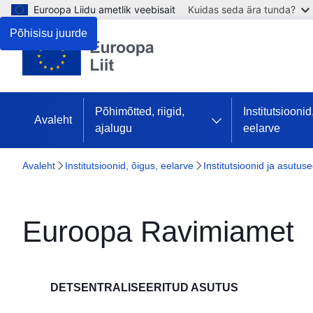
Euroopa Liidu ametlik veebisait
Kuidas seda ära tunda?
Põhisisu juurde
Põhimõtted, riigid,
Institutsioonid
Avaleht
ajalugu
eelarve
Avaleht
Institutsioonid, õigus, eelarve
Institutsioonid ja asutus
Euroopa Ravimiamet
DETSENTRALISEERITUD ASUTUS