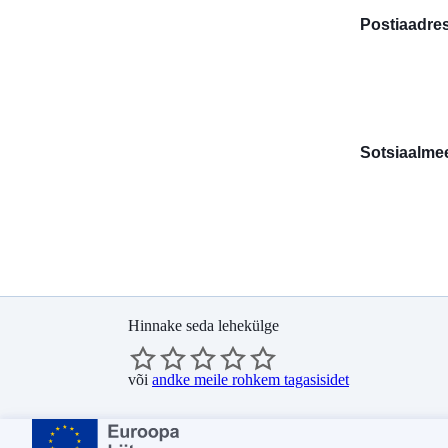
Postiaadre
Sotsiaalme
Hinnake seda lehekülge
või
andke meile rohkem tagasisidet