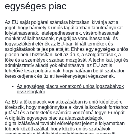
egységes piac
Az EU saját polgárai számára biztosítani kívánja azt a
jogot, hogy bármelyik uniós tagállamban tanulmányokat
folytathassanak, letelepedhessenek, vásárolhassanak,
munkát vállalhassanak, nyugdíjba vonulhassanak, és
fogyasztóként elérjék az EU-ban kínált termékek és
szolgáltatások teljes palettáját. Ehhez egy egységes uniós
piacon belül biztosítani kell az áruk, a szolgáltatások, a
tőke és a személyek szabad mozgását. A technikai, jogi és
adminisztratív akadályok elhárításával az EU azt is
lehetővé teszi polgárainak, hogy határain belül szabadon
kereskedjenek és üzleti tevékenységet végezzenek.
Az egységes piacra vonatkozó uniós jogszabályok
összefoglalói
Az EU a tőkepiacok vonatkozásában is unió kiépítésére
törekszik, hogy megkönnyítse a kisvállalkozások forráshoz
jutását és a befektetők számára vonzóbbá tegye Európát.
A digitális egységes piac az alapszabadságok
digitalizálásával további előrelépést jelent e folyamatban
többek között azáltal, hogy közös uniós szabályok