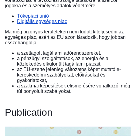
vonatkoznak a távközlési szolgáltatásokra, a szerzői
jogokra és a személyes adatok védelmére.
Tőkepiaci unió
Digitális egységes piac
Ma még bizonyos területeken nem tudott kiteljesedni az
egységes piac, ezért az EU azon fáradozik, hogy jobban
összehangolja
a széttagolt tagállami adórendszereket,
a pénzügyi szolgáltatások, az energia és a
közlekedés elkülönült tagállami piacait,
az EU-szerte jelenleg változatos képet mutató e-
kereskedelmi szabályokat, előírásokat és
gyakorlatokat,
a szakmai képesítések elismerésére vonatkozó, még
túl bonyolult szabályokat.
Publication