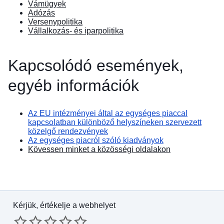
Vámügyek
Adózás
Versenypolitika
Vállalkozás- és iparpolitika
Kapcsolódó események,
egyéb információk
Az EU intézményei által az egységes piaccal
kapcsolatban különböző helyszíneken szervezett
közelgő rendezvények
Az egységes piacról szóló kiadványok
Kövessen minket a közösségi oldalakon
Kérjük, értékelje a webhelyet